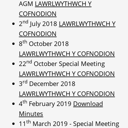
AGM
LAWRLWYTHWCH Y
COFNODION
nd
2
July 2018
LAWRLWYTHWCH Y
COFNODION
th
8
October 2018
LAWRLWYTHWCH Y COFNODION
nd
22
October Special Meeting
LAWRLWYTHWCH Y COFNODION
rd
3
December 2018
LAWRLWYTHWCH Y COFNODION
th
4
February 2019
Download
Minutes
th
11
March 2019 - Special Meeting