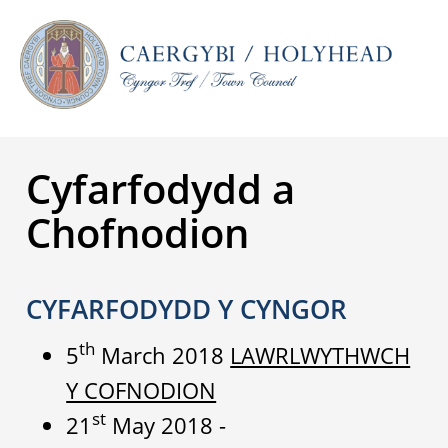
Cyfarfodydd a
Chofnodion
CYFARFODYDD Y CYNGOR
th
5
March 2018
LAWRLWYTHWCH
Y COFNODION
st
21
May 2018 -