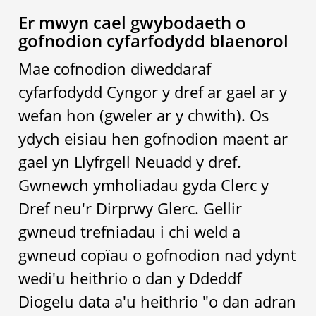
Er mwyn cael gwybodaeth o
gofnodion cyfarfodydd blaenorol
Mae cofnodion diweddaraf
cyfarfodydd Cyngor y dref ar gael ar y
wefan hon (gweler ar y chwith). Os
ydych eisiau hen gofnodion maent ar
gael yn Llyfrgell Neuadd y dref.
Gwnewch ymholiadau gyda Clerc y
Dref neu'r Dirprwy Glerc. Gellir
gwneud trefniadau i chi weld a
gwneud copïau o gofnodion nad ydynt
wedi'u heithrio o dan y Ddeddf
Diogelu data a'u heithrio "o dan adran